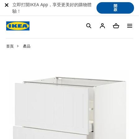
立即打開IKEA App，享受更美好的購物體
開
啟
驗！
首頁
產品