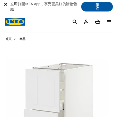
立即打開IKEA App，享受更美好的購物體
開
啟
驗！
首頁
產品