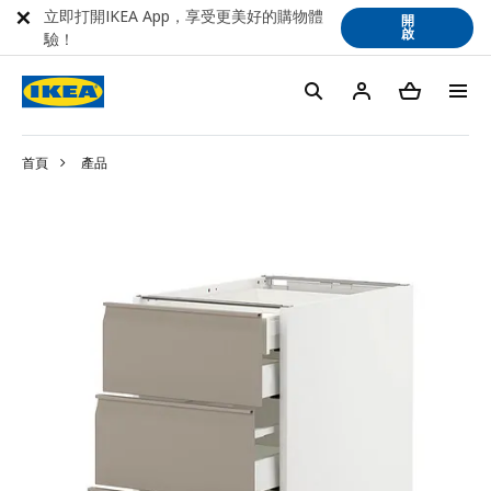
立即打開IKEA App，享受更美好的購物體
開
啟
驗！
首頁
產品