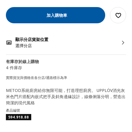
加入購物車
顯示分店貨架位置
選擇分店
有庫存於線上購物
4 件庫存
實際貨況與價格依各分店/通路標示為準
METOD系統廚房給你無限可能，打造理想廚房。 UPPLÖV消光灰
米色門片搭配內嵌式把手及斜角邊緣設計，線條俐落分明，營造出
簡潔的現代風格
產品編號
594.918.88