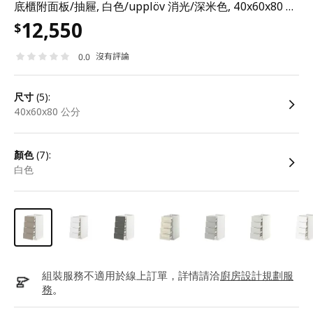
底櫃附面板/抽屜, 白色/upplöv 消光/深米色, 40x60x80 公分
12,550
$
沒有評論
0.0
尺寸
(5):
40x60x80 公分
顏色
(7):
白色
組裝服務不適用於線上訂單，詳情請洽
廚房設計規劃服
務
。