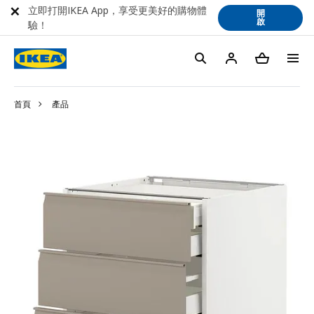
立即打開IKEA App，享受更美好的購物體
開
啟
驗！
首頁
產品