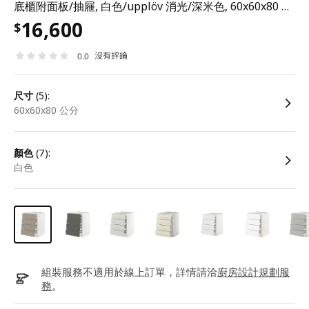
底櫃附面板/抽屜, 白色/upplöv 消光/深米色, 60x60x80 公分
16,600
$
沒有評論
0.0
尺寸
(5):
60x60x80 公分
顏色
(7):
白色
組裝服務不適用於線上訂單，詳情請洽
廚房設計規劃服
務
。