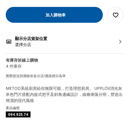
加入購物車
顯示分店貨架位置
選擇分店
有庫存於線上購物
4 件庫存
實際貨況與價格依各分店/通路標示為準
METOD系統廚房給你無限可能，打造理想廚房。 UPPLÖV消光灰
米色門片搭配內嵌式把手及斜角邊緣設計，線條俐落分明，營造出
簡潔的現代風格
產品編號
094.925.74