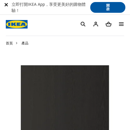
立即打開IKEA App，享受更美好的購物體
開
啟
驗！
首頁
產品