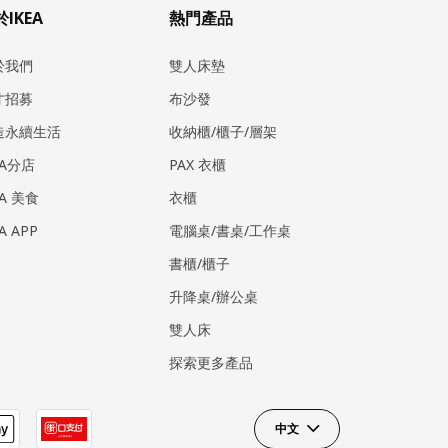
IKEA
熱門產品
於我們
雙人床墊
才招募
布沙發
造永續生活
收納櫃/櫃子/層架
EA分店
PAX 衣櫃
EA 美食
衣櫃
EA APP
電腦桌/書桌/工作桌
書櫃/櫃子
升降桌/辦公桌
雙人床
探索更多產品
中文