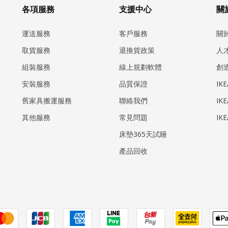
各項服務
支援中心
關於
運送服務
客戶服務
關
取貨服務
退換貨政策
人
組裝服務
線上規劃軟體
創
安裝服務
品質保證
IK
​舊家具搬運服務
聯絡我們
IK
其他服務
常見問題
IK
床墊365天試睡
產品回收