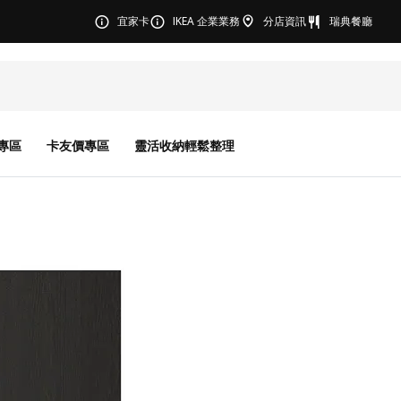
宜家卡
IKEA 企業業務
分店資訊
瑞典餐廳
專區
卡友價專區
靈活收納輕鬆整理