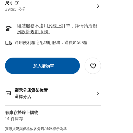
尺寸
(3):
39x85 公分
組裝服務不適用於線上訂單，詳情請洽
廚
房設計規劃服務
。
適用便利箱宅配到府服務，運費$150/箱
加入購物車
顯示分店貨架位置
選擇分店
有庫存於線上購物
14 件庫存
實際貨況與價格依各分店/通路標示為準