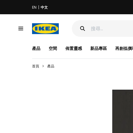
EN
中文
產品
空間
佈置靈感
新品專區
再創低價
首頁
產品