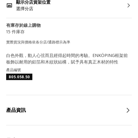
顯示分店貨架位置
選擇分店
有庫存於線上購物
15 件庫存
實際貨況與價格依各分店/通路標示為準
白色外觀，動人心弦而且經得起時間的考驗。ENKÖPING框架前
板飾以耐用的鋁箔和木紋狀結構，賦予具有真正木材的特性
產品編號
805.058.50
產品資訊