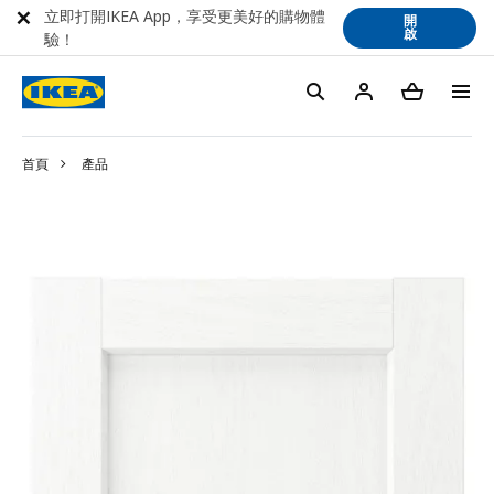
立即打開IKEA App，享受更美好的購物體
開
啟
驗！
首頁
產品