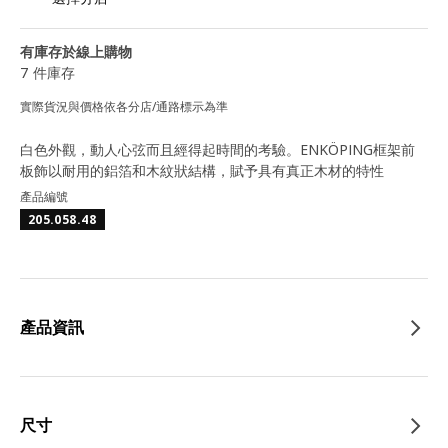
有庫存於線上購物
7 件庫存
實際貨況與價格依各分店/通路標示為準
白色外觀，動人心弦而且經得起時間的考驗。ENKÖPING框架前
板飾以耐用的鋁箔和木紋狀結構，賦予具有真正木材的特性
產品編號
205.058.48
產品資訊
尺寸