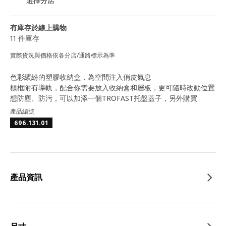
選擇分店
有庫存於線上購物
11 件庫存
實際貨況與價格依各分店/通路標示為準
色彩繽紛的塑膠收納盒，為空間注入俏皮氣息
櫃框附有導軌，配合你需要放入收納盒和層板，更可隨時改動位置
想防塵、防污，可以加添一個TROFAST托盤蓋子，另外購買
產品編號
696.131.01
產品資訊