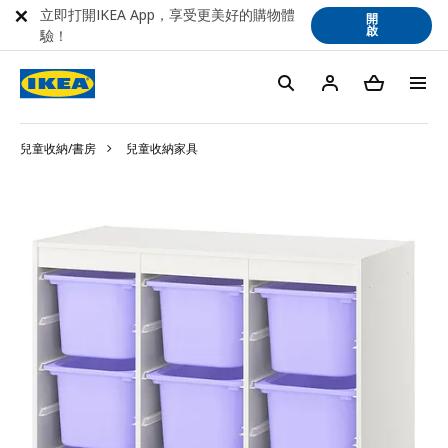
立即打開IKEA App，享受更美好的購物體
開
啟
驗！
兒童收納/書房
兒童收納家具