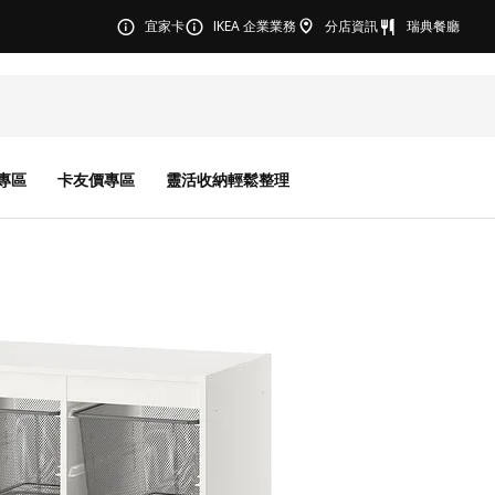
宜家卡
IKEA 企業業務
分店資訊
瑞典餐廳
專區
卡友價專區
靈活收納輕鬆整理