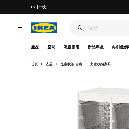
EN
中文
產品
空間
佈置靈感
新品專區
再創低價
首頁
產品
兒童收納/書房
兒童收納家具