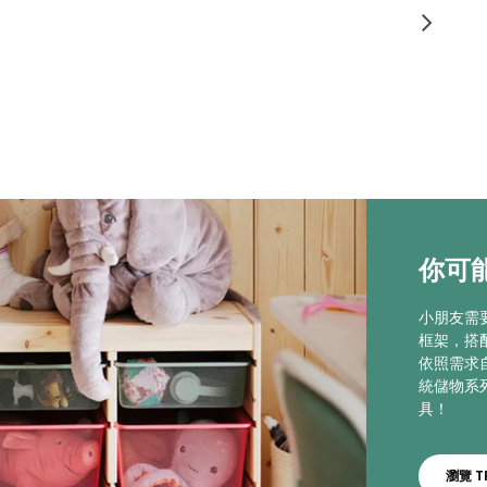
你可能
小朋友需
框架，搭
依照需求
統儲物系
具！
瀏覽 T