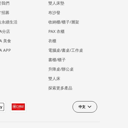
於我們
雙人床墊
才招募
布沙發
造永續生活
收納櫃/櫃子/層架
EA分店
PAX 衣櫃
EA 美食
衣櫃
EA APP
電腦桌/書桌/工作桌
書櫃/櫃子
升降桌/辦公桌
雙人床
探索更多產品
中文