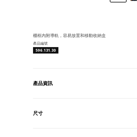
櫃框內附導軌，容易放置和移動收納盒
產品編號
596.131.30
產品資訊
尺寸