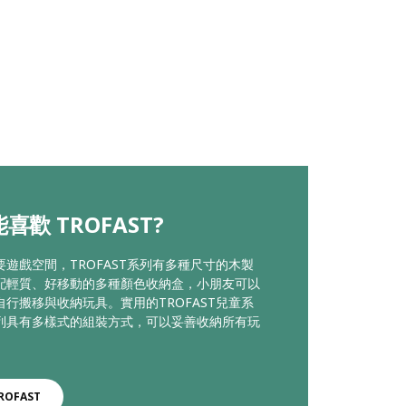
喜歡 TROFAST?
要遊戲空間，TROFAST系列有多種尺寸的木製
配輕質、好移動的多種顏色收納盒，小朋友可以
自行搬移與收納玩具。實用的TROFAST兒童系
列具有多樣式的組裝方式，可以妥善收納所有玩
ROFAST