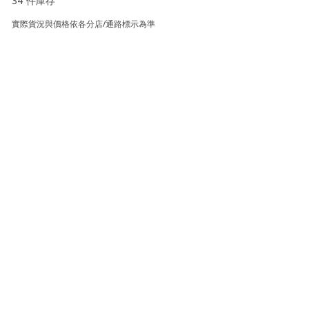
34 件庫存
實際貨況與價格依各分店/通路標示為準