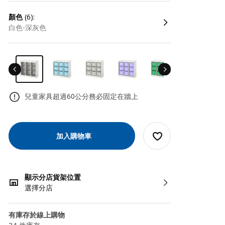
顏色
(6):
白色-深灰色
兒童家具超過60公分務必固定在牆上
加入購物車
顯示分店貨架位置
選擇分店
有庫存於線上購物