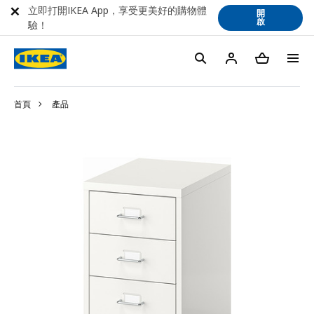
立即打開IKEA App，享受更美好的購物體
開
啟
驗！
首頁
產品