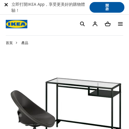
立即打開IKEA App，享受更美好的購物體
開
啟
驗！
首頁
產品