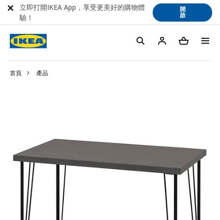
立即打開IKEA App，享受更美好的購物體
開
啟
驗！
首頁
產品