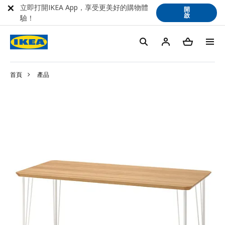
立即打開IKEA App，享受更美好的購物體
開
啟
驗！
首頁
產品