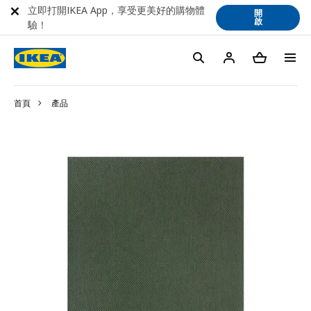
立即打開IKEA App，享受更美好的購物體
開
啟
驗！
首頁
產品