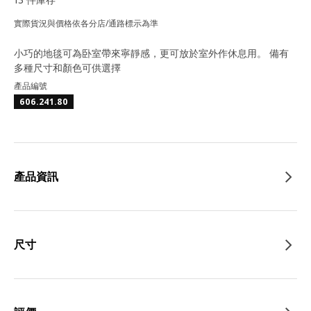
實際貨況與價格依各分店/通路標示為準
小巧的地毯可為卧室帶來寧靜感，更可放於室外作休息用。 備有
多種尺寸和顏色可供選擇
產品編號
606.241.80
產品資訊
尺寸