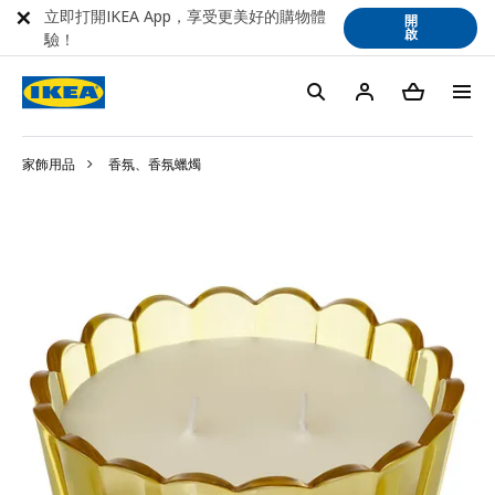
立即打開IKEA App，享受更美好的購物體
開
啟
驗！
家飾用品
香氛、香氛蠟燭