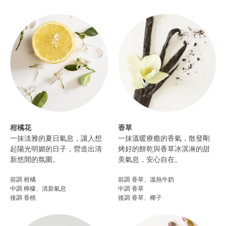
柑橘花
香草
一抹淡雅的夏日氣息，讓人想
一抹溫暖療癒的香氣，散發剛
起陽光明媚的日子，營造出清
烤好的餅乾與香草冰淇淋的甜
新悠閒的氛圍。​
美氣息，安心自在。
前調 柑橘
前調 香草、溫熱牛奶
中調 檸檬、清新氣息
中調 香草
後調 香桃​
後調 香草、椰子​