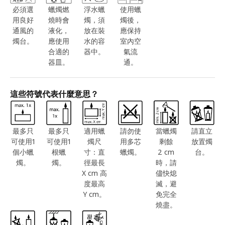
必須選
蠟燭燃
浮水蠟
使用蠟
用良好
燒時會
燭，須
燭後，
通風的
液化，
放在裝
應保持
燭台。
應使用
水的容
室內空
合適的
器中。
氣流
器皿。
通。
這些符號代表什麼意思？
最多只
最多只
適用蠟
請勿使
當蠟燭
請直立
可使用1
可使用1
燭尺
用多芯
剩餘
放置燭
個小蠟
根蠟
寸：直
蠟燭。
2 cm
台。
燭。
燭。
徑最長
時，請
X cm 高
儘快熄
度最高
滅，避
Y cm。
免完全
燒盡。