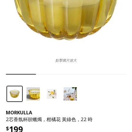
點擊圖片放大
MORKULLA
2芯香氛杯狀蠟燭，柑橘花 黃綠色，22 時
199
$