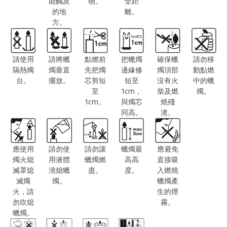
能觸及
物。
全距
的地
離。
方。
請使用
請將蠟
點燃前
把蠟燭
確保蠟
請勿移
隔熱燭
燭垂直
先把燭
邊緣修
燭頂部
動點燃
台。
擺放。
芯剪短
短至
沒有火
中的蠟
至
1cm，
柴及燃
燭。
1cm。
與燭芯
燒殘
同高。
渣。
應使用
請勿使
請勿讓
蠟燭最
應避免
燭火熄
用液體
蠟燭燃
高高
直接吸
滅罩熄
澆熄蠟
盡。
度。
入燃燒
滅燭
燭。
蠟燭產
火，請
生的煙
勿吹熄
霧。
蠟燭。