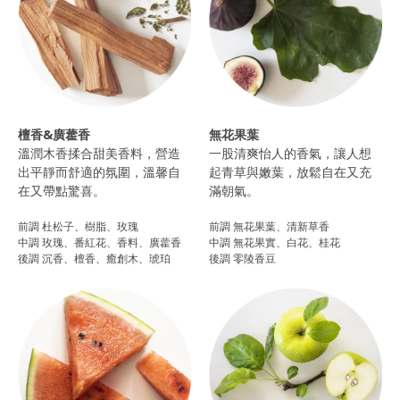
檀香&廣藿香
無花果葉
溫潤木香揉合甜美香料，營造
一股清爽怡人的香氣，讓人想
出平靜而舒適的氛圍，溫馨自
起青草與嫩葉，放鬆自在又充
在又帶點驚喜。
滿朝氣。​
前調 杜松子、樹脂、玫瑰
前調 無花果葉、清新草香
中調 玫瑰、番紅花、香料、廣藿香
中調 無花果實、白花、桂花
後調 沉香、檀香、癒創木、琥珀​
後調 零陵香豆