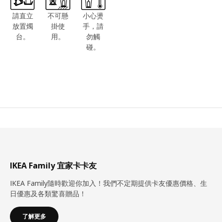
請直立
不可懸
小心燙
放置燭
掛使
手，請
台。
用。
勿觸
碰。
IKEA Family 宜家卡卡友
IKEA Family隨時歡迎你加入！我們不定期提供卡友優惠價格、生
日優惠及各類驚喜贈品！
了解更多