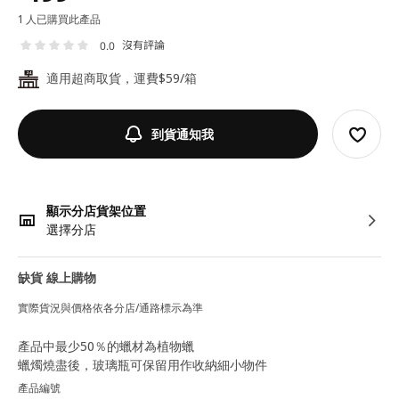
1 人已購買此產品
沒有評論
0.0
適用超商取貨，運費$59/箱
24
到貨通知我
顯示分店貨架位置
選擇分店
缺貨 線上購物
實際貨況與價格依各分店/通路標示為準
產品中最少50％的蠟材為植物蠟
蠟燭燒盡後，玻璃瓶可保留用作收納細小物件
產品編號