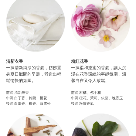
清新衣香
粉紅花香
一抹清新純淨的香氣，彷彿置
一抹柔和療癒的香氣，讓人沉
身夏日鄉間的早晨，營造出輕
浸在花香環繞的寧靜氛圍，溫
鬆愉快的氛圍。
馨自在又令人放鬆。
前調 清新醛香
前調 柑橘、佛手柑
中調 白丁香、鈴蘭、橙花
中調 橙花、茉莉、依蘭、晚香玉
後調 白麝香、檀香、白雪松
後調 粉質香氣