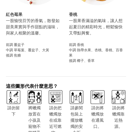
紅色莓果
香桃
一股愉悅芬芳的香氣，散發如
一股果香滿溢的氣味，讓人想
甜美果實與手作甜點的滋味，
起夏日的精彩時光，輕鬆愉快
與家人相聚的溫馨。
又帶點興奮。
前調 覆盆子
前調 香桃
中調 草莓葉、覆盆子、大黃
中調 熱帶水果、杏桃、香桃、百香
後調 焦糖
果
後調 椰子、香草
這些圖形代表什麼意思？
請勿留
將蠟燭
請勿把
請參閱
請勿將
請勿將
下
放置在
蠟燭放
包裝上
蠟燭放
蠟燭靠
小孩及
在或靠
擺放蠟
在通風
近熱
寵物不
近可燃
燭的安
口。
源。