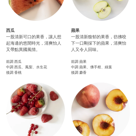
西瓜
蘋果
一股清新可口的果香，讓人想
一股清新馥郁的果香，彷彿咬
起海邊的悠閒時光，清爽怡人
下一口剛採下的蘋果，清爽怡
又帶點異國風情。
人又令人回味。
前調 西瓜
前調 蘋果
中調 西瓜、鳳梨、水生花
中調 蘋果、佛手柑、綠葉
後調 香桃
後調 麝香