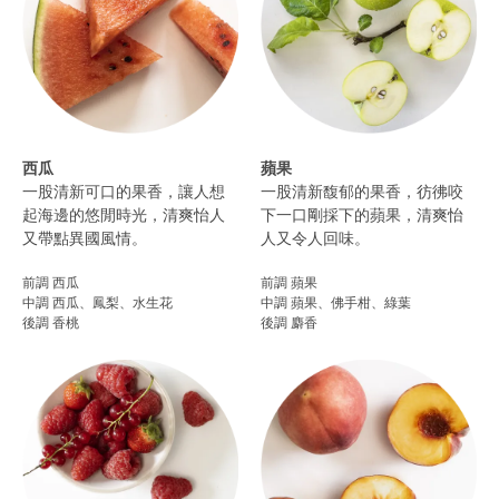
西瓜
蘋果
一股清新可口的果香，讓人想
一股清新馥郁的果香，彷彿咬
起海邊的悠閒時光，清爽怡人
下一口剛採下的蘋果，清爽怡
又帶點異國風情。
人又令人回味。
前調 西瓜
前調 蘋果
中調 西瓜、鳳梨、水生花
中調 蘋果、佛手柑、綠葉
後調 香桃
後調 麝香