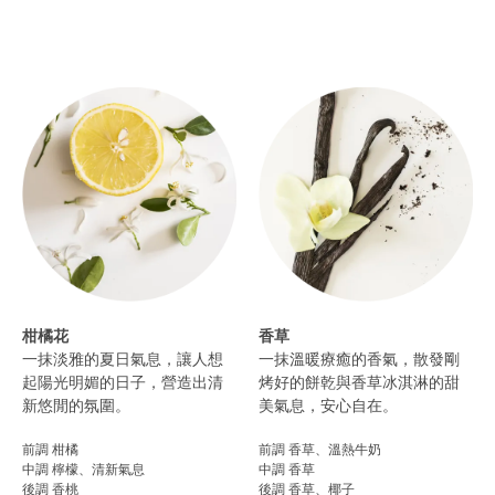
柑橘花
香草
一抹淡雅的夏日氣息，讓人想
一抹溫暖療癒的香氣，散發剛
起陽光明媚的日子，營造出清
烤好的餅乾與香草冰淇淋的甜
新悠閒的氛圍。​
美氣息，安心自在。
前調 柑橘
前調 香草、溫熱牛奶
中調 檸檬、清新氣息
中調 香草
後調 香桃​
後調 香草、椰子​