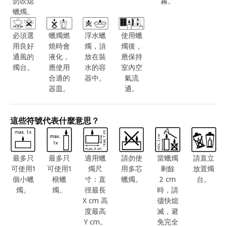
勿吹熄
霧。
蠟燭。
必須選
蠟燭燃
浮水蠟
使用蠟
用良好
燒時會
燭，須
燭後，
通風的
液化，
放在裝
應保持
燭台。
應使用
水的容
室內空
合適的
器中。
氣流
器皿。
通。
這些符號代表什麼意思？
最多只
最多只
適用蠟
請勿使
當蠟燭
請直立
可使用1
可使用1
燭尺
用多芯
剩餘
放置燭
個小蠟
根蠟
寸：直
蠟燭。
2 cm
台。
燭。
燭。
徑最長
時，請
X cm 高
儘快熄
度最高
滅，避
Y cm。
免完全