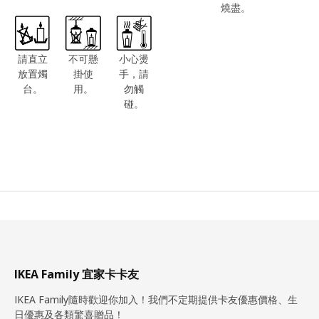
燒盡。
請直立
不可懸
小心燙
放置燭
掛使
手，請
台。
用。
勿觸
碰。
IKEA Family 宜家卡卡友
IKEA Family隨時歡迎你加入！我們不定期提供卡友優惠價格、生
日優惠及各類驚喜贈品！