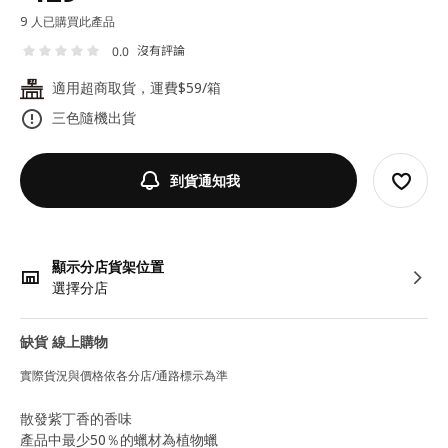
9 人已購買此產品
沒有評論
0.0
適用超商取貨，運費$59/箱
24
三色隨機出貨
到貨通知我
顯示分店貨架位置
選擇分店
缺貨 線上購物
實際貨況與價格依各分店/通路標示為準
散發紫丁香的香味
產品中最少50％的蠟材為植物蠟