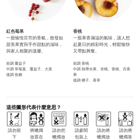
紅色莓果
香桃
一股愉悅芬芳的香氣，散發如
一股果香滿溢的氣味，讓人想
甜美果實與手作甜點的滋味，
起夏日的精彩時光，輕鬆愉快
與家人相聚的溫馨。
又帶點興奮。
前調 覆盆子
前調 香桃
中調 草莓葉、覆盆子、大黃
中調 熱帶水果、杏桃、香桃、百香
後調 焦糖
果
後調 椰子、香草
這些圖形代表什麼意思？
請勿留
將蠟燭
請勿把
請參閱
請勿將
請勿將
下
放置在
蠟燭放
包裝上
蠟燭放
蠟燭靠