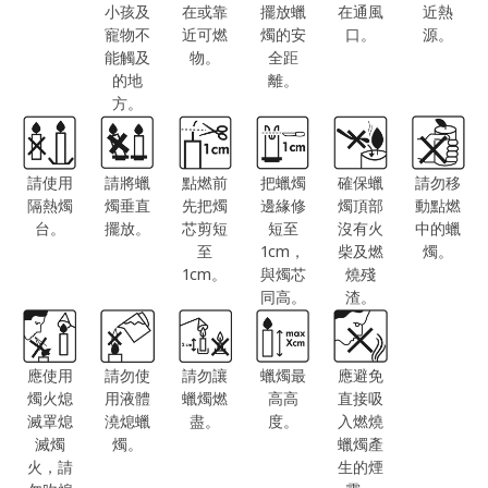
小孩及
在或靠
擺放蠟
在通風
近熱
寵物不
近可燃
燭的安
口。
源。
能觸及
物。
全距
的地
離。
方。
請使用
請將蠟
點燃前
把蠟燭
確保蠟
請勿移
隔熱燭
燭垂直
先把燭
邊緣修
燭頂部
動點燃
台。
擺放。
芯剪短
短至
沒有火
中的蠟
至
1cm，
柴及燃
燭。
1cm。
與燭芯
燒殘
同高。
渣。
應使用
請勿使
請勿讓
蠟燭最
應避免
燭火熄
用液體
蠟燭燃
高高
直接吸
滅罩熄
澆熄蠟
盡。
度。
入燃燒
滅燭
燭。
蠟燭產
火，請
生的煙