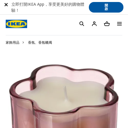
立即打開IKEA App，享受更美好的購物體
開
啟
驗！
家飾用品
香氛、香氛蠟燭