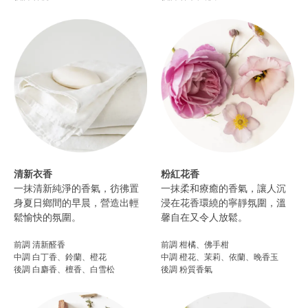
清新衣香
粉紅花香
一抹清新純淨的香氣，彷彿置
一抹柔和療癒的香氣，讓人沉
身夏日鄉間的早晨，營造出輕
浸在花香環繞的寧靜氛圍，溫
鬆愉快的氛圍。
馨自在又令人放鬆。
前調 清新醛香
前調 柑橘、佛手柑
中調 白丁香、鈴蘭、橙花
中調 橙花、茉莉、依蘭、晚香玉
後調 白麝香、檀香、白雪松
後調 粉質香氣