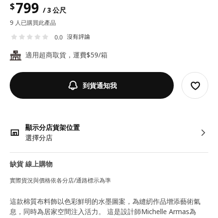
799
$
/ 3 公尺
9 人已購買此產品
沒有評論
0.0
適用超商取貨，運費$59/箱
24
到貨通知我
顯示分店貨架位置
選擇分店
缺貨 線上購物
實際貨況與價格依各分店/通路標示為準
這款棉質布料飾以色彩鮮明的水墨圖案，為縫紉作品增添藝術氣
息，同時為居家空間注入活力。 這是設計師Michelle Armas為