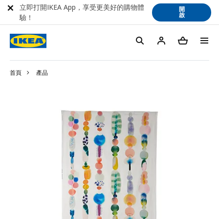
立即打開IKEA App，享受更美好的購物體
開
啟
驗！
首頁
產品