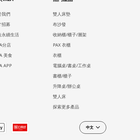
於我們
雙人床墊
才招募
布沙發
造永續生活
收納櫃/櫃子/層架
EA分店
PAX 衣櫃
EA 美食
衣櫃
EA APP
電腦桌/書桌/工作桌
書櫃/櫃子
升降桌/辦公桌
雙人床
探索更多產品
中文