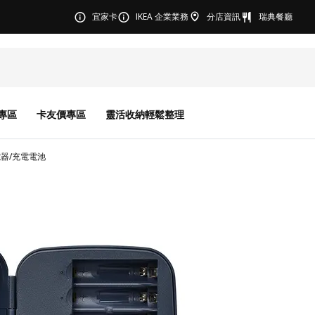
宜家卡
IKEA 企業業務
分店資訊
瑞典餐廳
專區
卡友價專區
靈活收納輕鬆整理
電器/充電電池