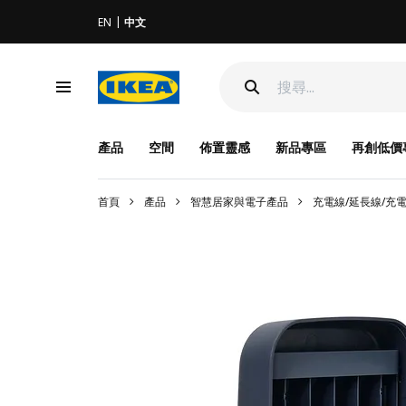
EN
中文
產品
空間
佈置靈感
新品專區
再創低價
首頁
產品
智慧居家與電子產品
充電線/延長線/充