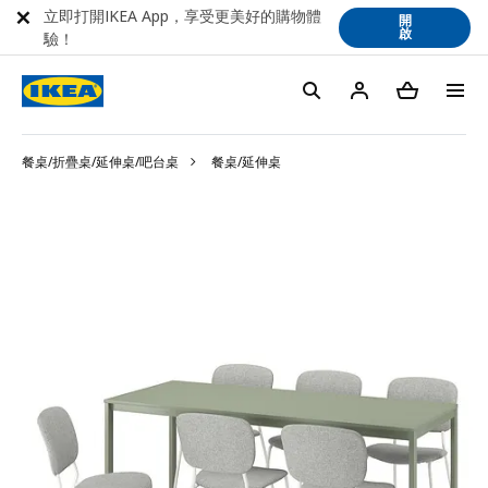
立即打開IKEA App，享受更美好的購物體
開
啟
驗！
餐桌/折疊桌/延伸桌/吧台桌
餐桌/延伸桌