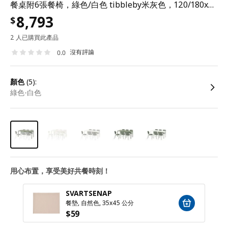
餐桌附6張餐椅，綠色/白色 tibbleby米灰色，120/180x74 公分
8,793
$
2 人已購買此產品
沒有評論
0.0
顏色
(5):
綠色-白色
用心布置，享受美好共餐時刻！
SVARTSENAP
餐墊, 自然色, 35x45 公分
$
59