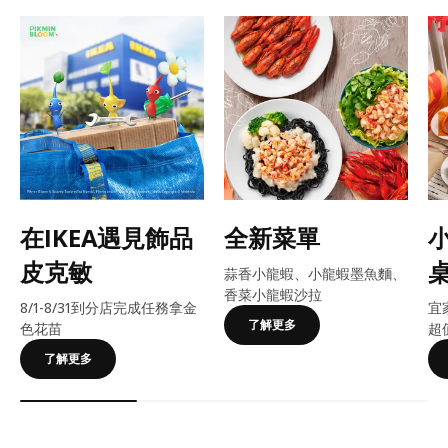
在IKEA遇見飾品
全新菜單
皮克敏
蒜香小龍蝦、小龍蝦墨魚麵、
香菜小龍蝦沙拉
8/1-8/31到分店完成任務拿金
宜
了解更多
色花苗
超
了解更多