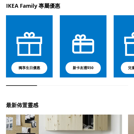
IKEA Family 專屬優惠
獨享生日優惠
新卡友禮$50
兒
最新佈置靈感