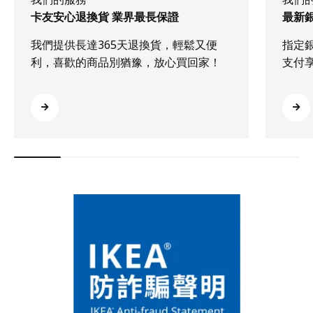
卡友安心退換貨 業界最長保證
最新
我們提供長達365天退換貨，輕鬆又便
指定
利，喜歡的商品別猶豫，放心買回家！
支付