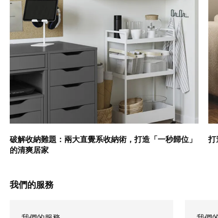
破解收納難題：兩大直覺系收納術，打造「一秒歸位」
打
的清爽居家
我們的服務
我們的服務
我們