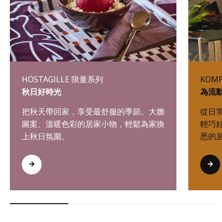
HÖSTAGILLE 限量系列
KOM
秋日好時光
為流
把秋天帶回家，享受最舒服的季節。大膽
從日
圖案、溫暖色彩的居家小物，輕鬆為家換
輕巧
上秋日氛圍。
悉的