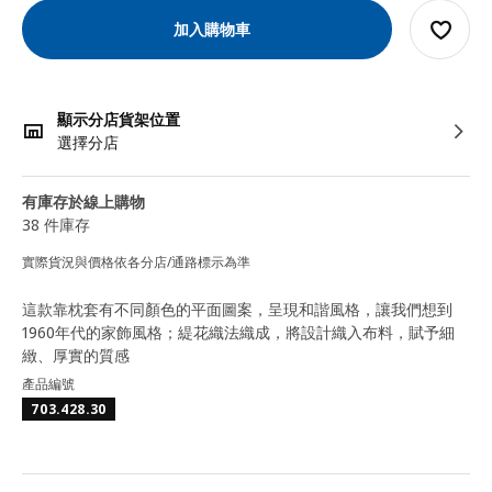
加入購物車
顯示分店貨架位置
選擇分店
有庫存於線上購物
38 件庫存
實際貨況與價格依各分店/通路標示為準
這款靠枕套有不同顏色的平面圖案，呈現和諧風格，讓我們想到
1960年代的家飾風格；緹花織法織成，將設計織入布料，賦予細
緻、厚實的質感
產品編號
703.428.30