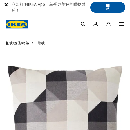
立即打開IKEA App，享受更美好的購物體
開
啟
驗！
抱枕/蓋毯/椅墊
靠枕