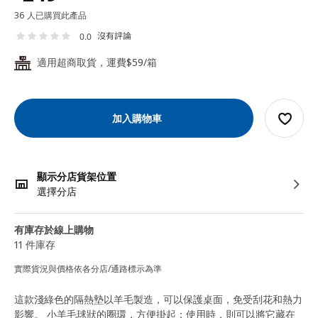
36 人已購買此產品
沒有評論
0.0
適用超商取貨，運費$59/箱
24
加入購物車
顯示分店貨架位置
選擇分店
有庫存於線上購物
11 件庫存
實際貨況與價格依各分店/通路標示為準
這款淺綠色的隔熱墊以羊毛製造，可以保護桌面，免受刮花和熱力
影響。 小羊毛球狀的圈環，方便掛起；使用時，則可以將它藏在