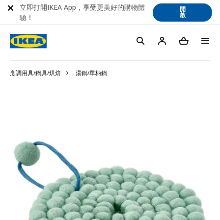
立即打開IKEA App，享受更美好的購物體
開
啟
驗！
烹調用具/鍋具/烘焙
湯鍋/單柄鍋