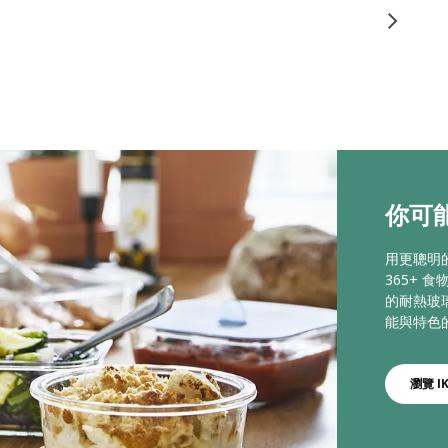
你可能喜
用更聰明
365+
的耐熱玻
能與特色
瀏覽 IK