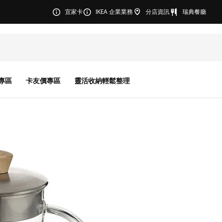
宜家卡
IKEA 企業業務
分店資訊
瑞典餐廳
專區
卡友價專區
靈活收納輕鬆整理