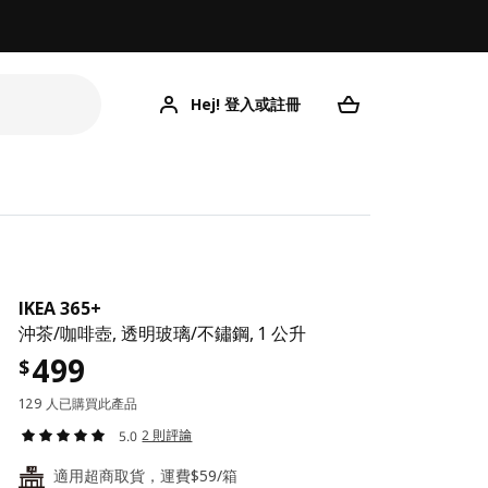
Hej! 登入或註冊
IKEA 365+
沖茶/咖啡壺, 透明玻璃/不鏽鋼, 1 公升
499
$
129 人已購買此產品
2 則評論
5.0
適用超商取貨，運費$59/箱
24