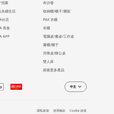
才招募
布沙發
造永續生活
收納櫃/櫃子/層架
EA分店
PAX 衣櫃
EA 美食
衣櫃
EA APP
電腦桌/書桌/工作桌
書櫃/櫃子
升降桌/辦公桌
雙人床
探索更多產品
中文
隱私政策
使用條款
Cookie 政策