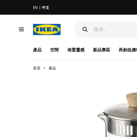
EN
中文
產品
空間
佈置靈感
新品專區
再創低價
首頁
產品