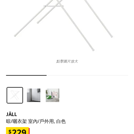
點擊圖片放大
JÄLL
晾/曬衣架 室內/戶外用, 白色
229
$