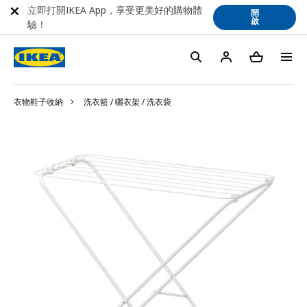
立即打開IKEA App，享受更美好的購物體
開
啟
驗！
衣物鞋子收納
洗衣籃 / 曬衣架 / 洗衣袋