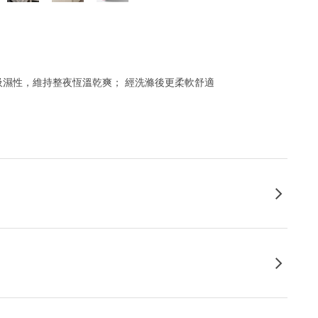
和吸濕性，維持整夜恆溫乾爽； 經洗滌後更柔軟舒適