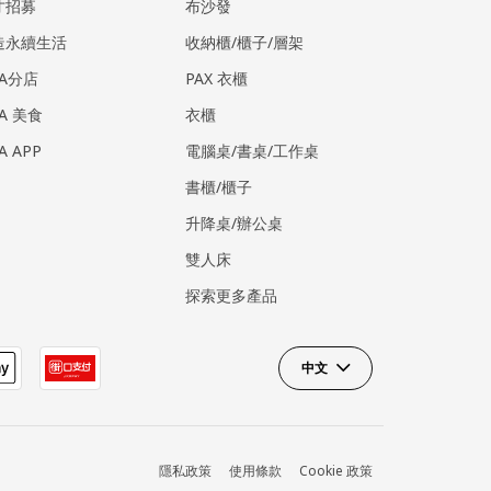
才招募
布沙發
造永續生活
收納櫃/櫃子/層架
EA分店
PAX 衣櫃
EA 美食
衣櫃
EA APP
電腦桌/書桌/工作桌
書櫃/櫃子
升降桌/辦公桌
雙人床
探索更多產品
中文
隱私政策
使用條款
Cookie 政策