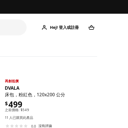
Hej! 登入或註冊
再創低價
DVALA
床包，粉紅色，120x200 公分
499
$
之前價格:
$
549
11 人已購買此產品
沒有評論
0.0