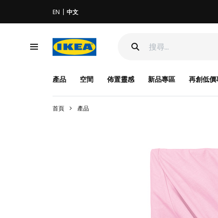
EN
中文
產品
空間
佈置靈感
新品專區
再創低價
首頁
產品