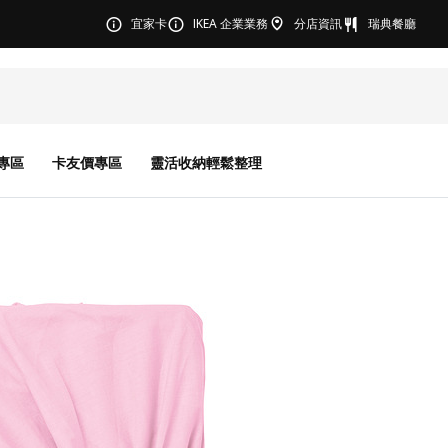
宜家卡
IKEA 企業業務
分店資訊
瑞典餐廳
專區
卡友價專區
靈活收納輕鬆整理