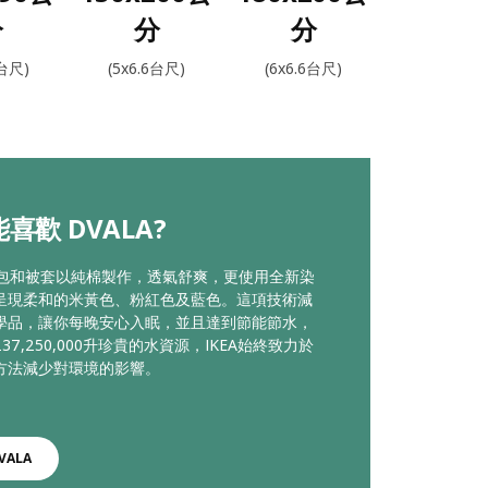
分
分
分
2台尺)
(5x6.6台尺)
(6x6.6台尺)
喜歡 DVALA?
A床包和被套以純棉製作，透氣舒爽，更使用全新染
呈現柔和的米黃色、粉紅色及藍色。這項技術減
學品，讓你每晚安心入眠，並且達到節能節水，
37,250,000升珍貴的水資源，IKEA始終致力於
方法減少對環境的影響。
VALA