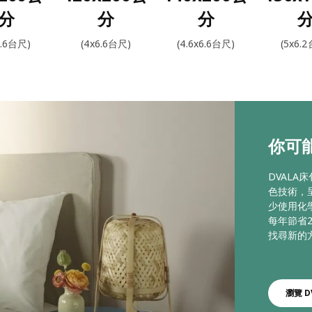
分
分
分
6.6台尺)
(4x6.6台尺)
(4.6x6.6台尺)
(5x6.
你可能
DVAL
色技術，
少使用化
每年節省2
找尋新的
瀏覽 D