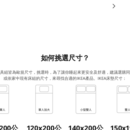
如何挑選尺寸？
與寢具組皆為歐規尺寸，挑選時，為了讓你睡起來更安全及舒適，建議選購同規
或依家中現有床組的尺寸，來尋找合適的IKEA產品。IKEA床墊尺寸：
x200公
120x200公
140x200公
150x