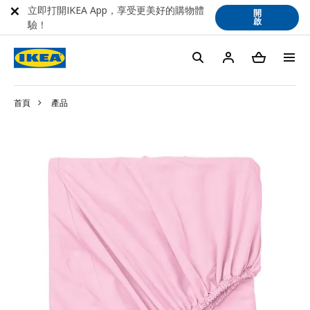
立即打開IKEA App，享受更美好的購物體
開
啟
驗！
首頁
產品