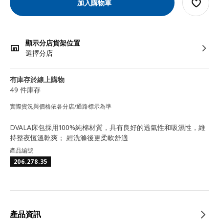
加入購物車
顯示分店貨架位置
選擇分店
有庫存於線上購物
49 件庫存
實際貨況與價格依各分店/通路標示為準
DVALA床包採用100%純棉材質，具有良好的透氣性和吸濕性，維
持整夜恆溫乾爽； 經洗滌後更柔軟舒適
產品編號
206.278.35
產品資訊