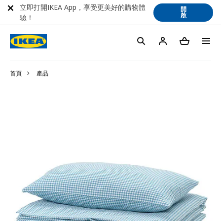
立即打開IKEA App，享受更美好的購物體
開
啟
驗！
首頁
產品