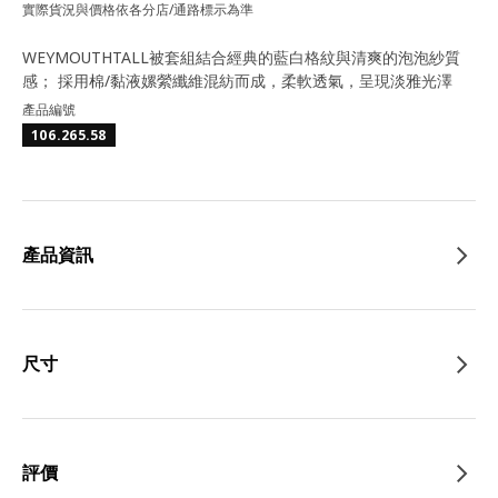
實際貨況與價格依各分店/通路標示為準
WEYMOUTHTALL被套組結合經典的藍白格紋與清爽的泡泡紗質
感； 採用棉/黏液嫘縈纖維混紡而成，柔軟透氣，呈現淡雅光澤
產品編號
106.265.58
產品資訊
尺寸
評價