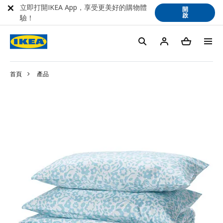
立即打開IKEA App，享受更美好的購物體
開
啟
驗！
首頁
產品