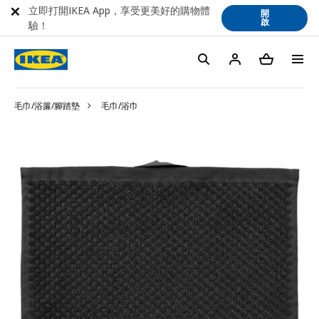
立即打開IKEA App，享受更美好的購物體
開
啟
驗！
毛巾/浴簾/腳踏墊
毛巾/浴巾