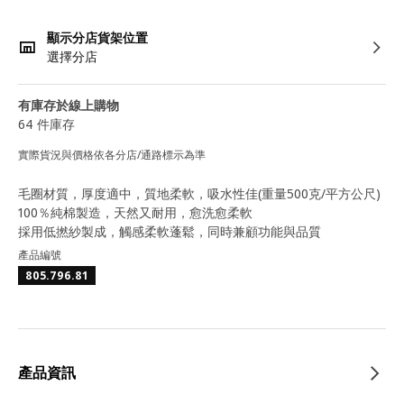
顯示分店貨架位置
選擇分店
有庫存於線上購物
64 件庫存
實際貨況與價格依各分店/通路標示為準
毛圈材質，厚度適中，質地柔軟，吸水性佳(重量500克/平方公尺)
100％純棉製造，天然又耐用，愈洗愈柔軟
採用低撚紗製成，觸感柔軟蓬鬆，同時兼顧功能與品質
產品編號
805.796.81
產品資訊