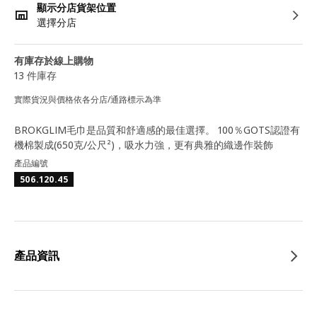
顯示分店貨架位置
選擇分店
有庫存於線上購物
13 件庫存
實際貨況與價格依各分店/通路標示為準
BROKGLIM毛巾是品質和舒適感的最佳選擇。 100％GOTS認證有
機棉製成(650克/公尺²)，吸水力強，更有典雅的織邊作裝飾
產品編號
506.120.45
產品資訊