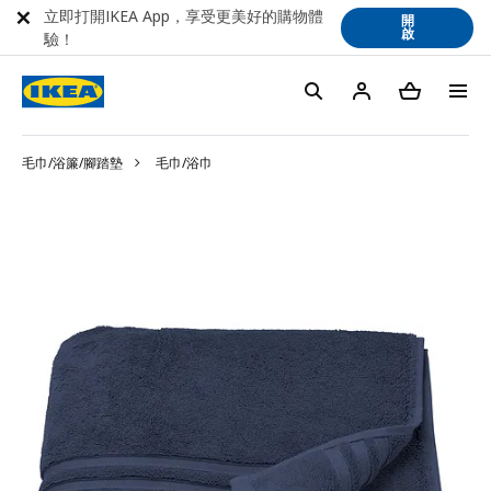
立即打開IKEA App，享受更美好的購物體
開
啟
驗！
毛巾/浴簾/腳踏墊
毛巾/浴巾