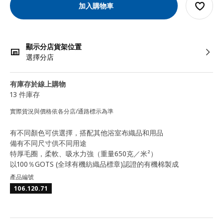
加入購物車
顯示分店貨架位置
選擇分店
有庫存於線上購物
13 件庫存
實際貨況與價格依各分店/通路標示為準
有不同顏色可供選擇，搭配其他浴室布織品和用品
備有不同尺寸供不同用途
特厚毛圈，柔軟、吸水力強（重量650克／米²）
以100％GOTS (全球有機紡織品標章)認證的有機棉製成
產品編號
106.120.71