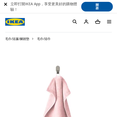
立即打開IKEA App，享受更美好的購物體
開
啟
驗！
毛巾/浴簾/腳踏墊
毛巾/浴巾