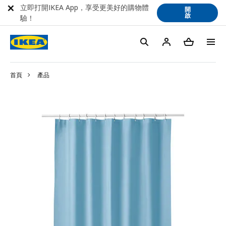
立即打開IKEA App，享受更美好的購物體
開
啟
驗！
首頁
產品