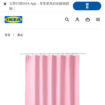
立即打開IKEA App，享受更美好的購物體
開
啟
驗！
首頁
產品