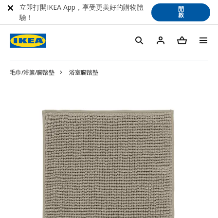
立即打開IKEA App，享受更美好的購物體
開
啟
驗！
毛巾/浴簾/腳踏墊
浴室腳踏墊