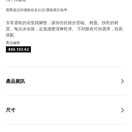
實際貨況與價格依各分店/通路標示為準
非常柔軟的浴室踏腳墊，讓你仿於踏步雲端。 輕盈、快乾的材
質，每次沐浴後，足底感覺清爽乾淨。 不同顏色可供選擇，容易
搭配
產品編號
806.102.62
產品資訊
尺寸