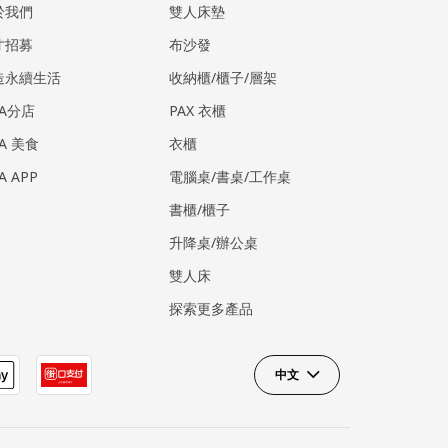
於我們
雙人床墊
才招募
布沙發
造永續生活
收納櫃/櫃子/層架
EA分店
PAX 衣櫃
EA 美食
衣櫃
EA APP
電腦桌/書桌/工作桌
書櫃/櫃子
升降桌/辦公桌
雙人床
探索更多產品
中文