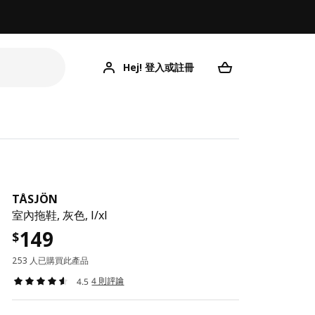
Hej! 登入或註冊
TÅSJÖN
室內拖鞋, 灰色, l/xl
149
$
253 人已購買此產品
4 則評論
4.5