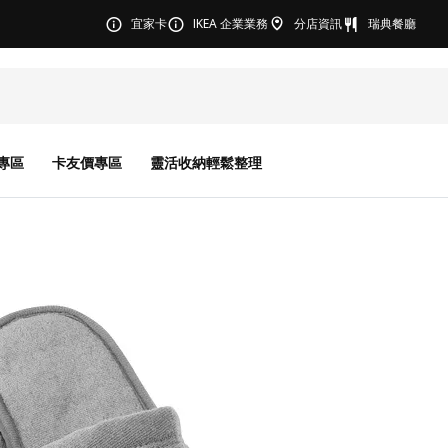
宜家卡
IKEA 企業業務
分店資訊
瑞典餐廳
專區
卡友價專區
靈活收納輕鬆整理