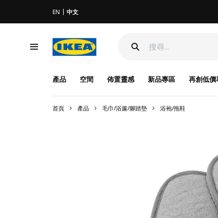
EN
中文
產品
空間
佈置靈感
新品專區
再創低價
首頁
產品
毛巾/浴簾/腳踏墊
浴袍/拖鞋