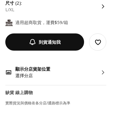
尺寸
(2):
L/XL
適用超商取貨，運費$59/箱
24
到貨通知我
顯示分店貨架位置
選擇分店
缺貨 線上購物
實際貨況與價格依各分店/通路標示為準