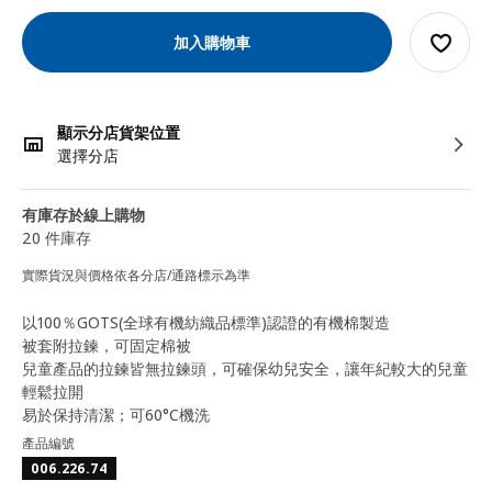
加入購物車
顯示分店貨架位置
選擇分店
有庫存於線上購物
20 件庫存
實際貨況與價格依各分店/通路標示為準
以100％GOTS(全球有機紡織品標準)認證的有機棉製造
被套附拉鍊，可固定棉被
兒童產品的拉鍊皆無拉鍊頭，可確保幼兒安全，讓年紀較大的兒童
輕鬆拉開
易於保持清潔；可60°C機洗
產品編號
006.226.74