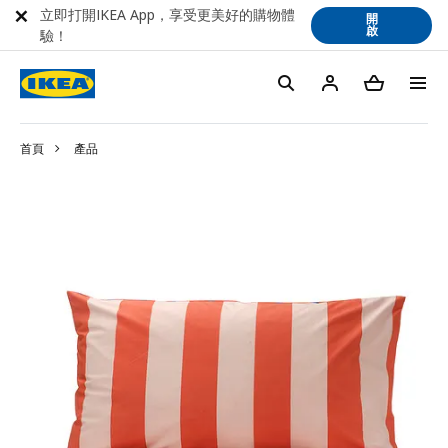
立即打開IKEA App，享受更美好的購物體
開
啟
驗！
首頁
產品