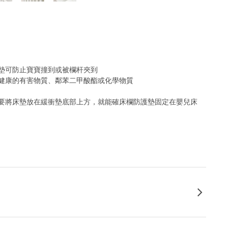
墊可防止寶寶撞到或被欄杆夾到
健康的有害物質、鄰苯二甲酸酯或化學物質
要將床墊放在緩衝墊底部上方，就能確床欄防護墊固定在嬰兒床