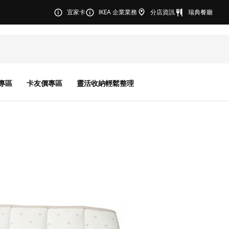
宜家卡
IKEA 企業業務
分店資訊
瑞典餐廳
專區
卡友價專區
靈活收納輕鬆整理