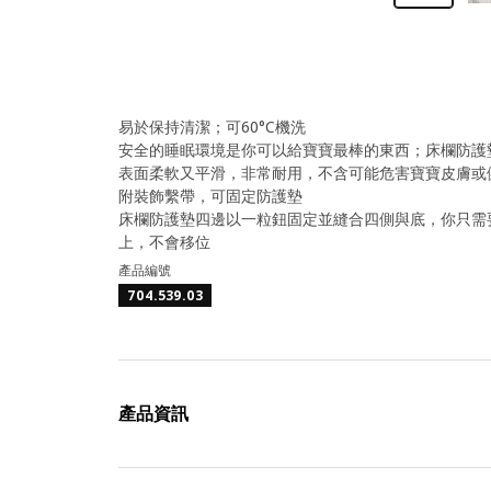
易於保持清潔；可60°C機洗
安全的睡眠環境是你可以給寶寶最棒的東西；床欄防護
表面柔軟又平滑，非常耐用，不含可能危害寶寶皮膚或
附裝飾繫帶，可固定防護墊
床欄防護墊四邊以一粒鈕固定並縫合四側與底，你只需
上，不會移位
產品編號
704.539.03
產品資訊