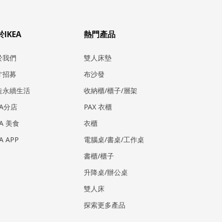
IKEA
熱門產品
於我們
雙人床墊
才招募
布沙發
造永續生活
收納櫃/櫃子/層架
EA分店
PAX 衣櫃
EA 美食
衣櫃
EA APP
電腦桌/書桌/工作桌
書櫃/櫃子
升降桌/辦公桌
雙人床
探索更多產品