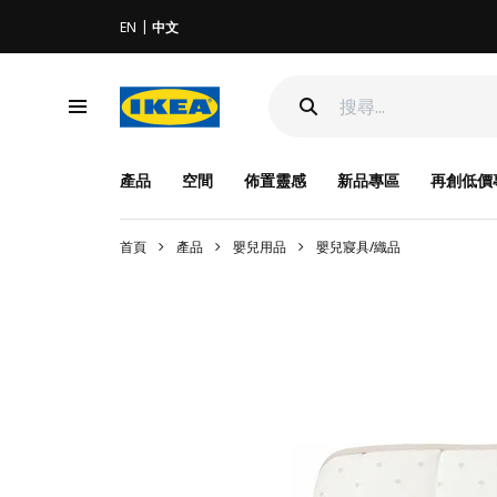
EN
中文
產品
空間
佈置靈感
新品專區
再創低價
首頁
產品
嬰兒用品
嬰兒寢具/織品