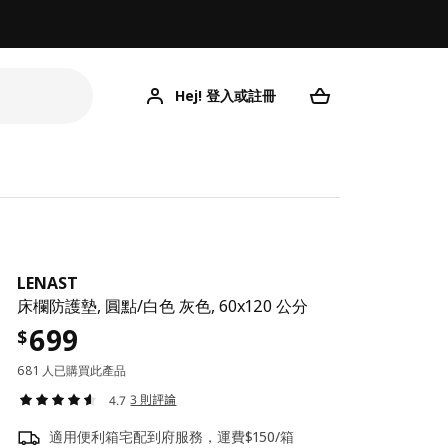
Hej! 登入或註冊
LENAST
床欄防護墊, 圓點/白色 灰色, 60x120 公分
699
$
681 人已購買此產品
3 則評論
4.7
適用便利箱宅配到府服務，運費$150/箱