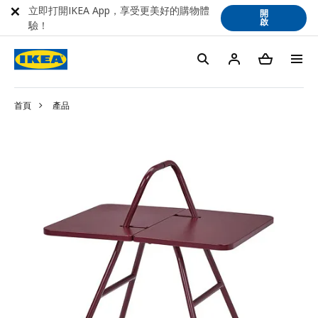
立即打開IKEA App，享受更美好的購物體
開
啟
驗！
首頁
產品