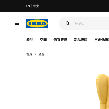
EN
中文
產品
空間
佈置靈感
新品專區
再創低價
首頁
產品