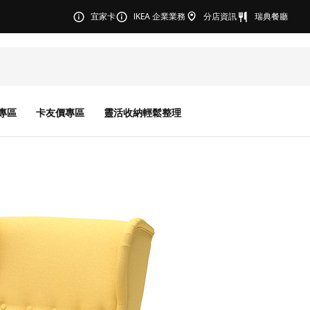
宜家卡
IKEA 企業業務
分店資訊
瑞典餐廳
專區
卡友價專區
靈活收納輕鬆整理