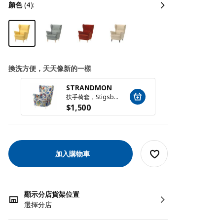
顏色
(4):
換洗方便，天天像新的一樣
STRANDMON
STR
扶手椅套，Stigsbo 彩色/米色
$
1,500
$
1,5
加入購物車
顯示分店貨架位置
選擇分店