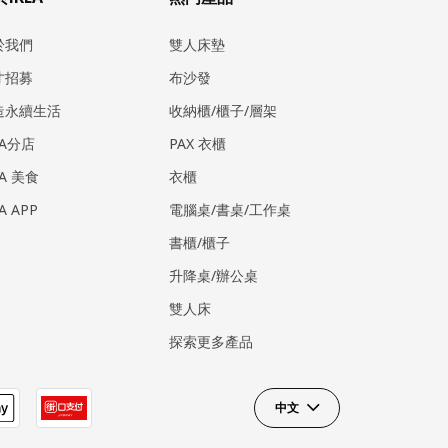
於我們
雙人床墊
才招募
布沙發
造永續生活
收納櫃/櫃子/層架
EA分店
PAX 衣櫃
EA 美食
衣櫃
EA APP
電腦桌/書桌/工作桌
書櫃/櫃子
升降桌/辦公桌
雙人床
探索更多產品
中文