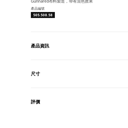
Gunnared布料製造，帶有混色效果
產品編號
505.508.58
產品資訊
尺寸
評價