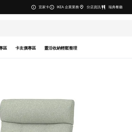
宜家卡
IKEA 企業業務
分店資訊
瑞典餐廳
專區
卡友價專區
靈活收納輕鬆整理