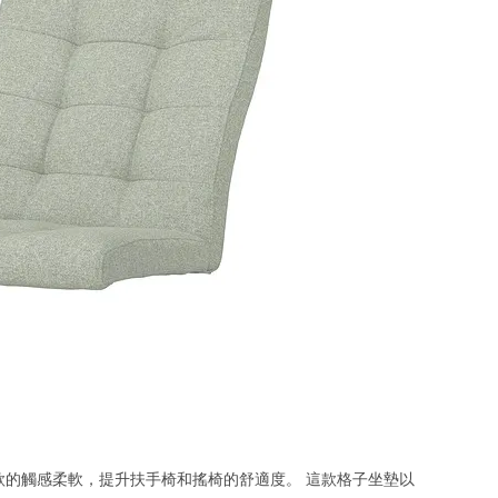
款的觸感柔軟，提升扶手椅和搖椅的舒適度。 這款格子坐墊以