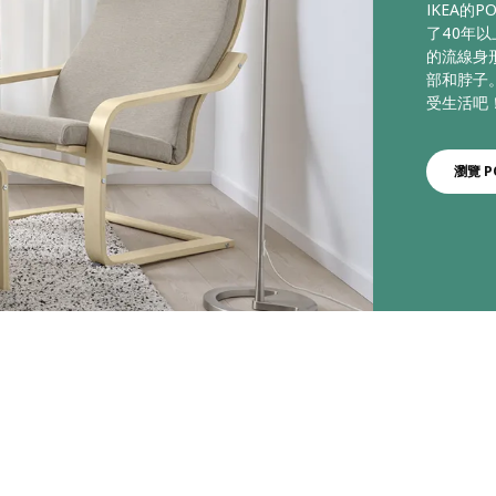
IKEA的
了40年
的流線身
部和脖子
受生活吧
瀏覽 P