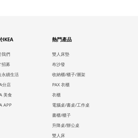
IKEA
熱門產品
於我們
雙人床墊
才招募
布沙發
造永續生活
收納櫃/櫃子/層架
EA分店
PAX 衣櫃
EA 美食
衣櫃
EA APP
電腦桌/書桌/工作桌
書櫃/櫃子
升降桌/辦公桌
雙人床