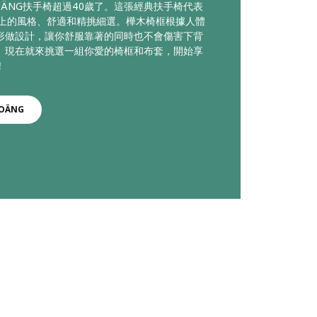
POÄNG扶手椅超過40歲了。這張經典扶手椅代表
以上的風格、舒適和精挑細選。樺木椅框根據人體
形做設計，讓你舒服靠著的同時也不會傷害下背
。現在就來挑選一組你愛的椅框和布套，開始享
！
OÄNG