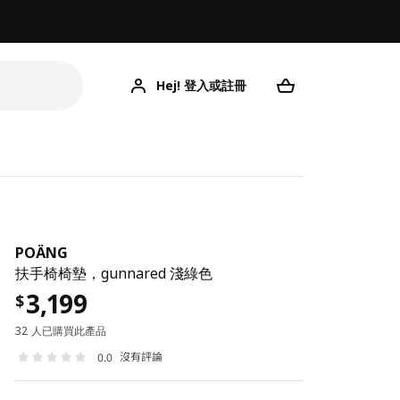
Hej! 登入或註冊
POÄNG
扶手椅椅墊，gunnared 淺綠色
3,199
$
32 人已購買此產品
沒有評論
0.0