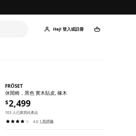
Hej! 登入或註冊
FRÖSET
休閒椅，黑色 實木貼皮, 橡木
2,499
$
103 人已購買此產品
1 則評論
4.0