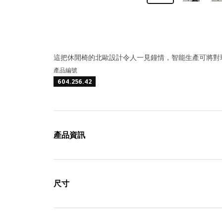
這把休閒椅的北歐設計令人一見鐘情，智能生產可將對
產品編號
604.256.42
產品資訊
尺寸