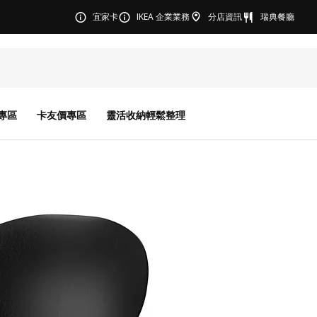
宜家卡
IKEA 企業業務
分店資訊
瑞典餐廳
專區
卡友價專區
靈活收納輕鬆整理