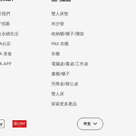
於我們
雙人床墊
才招募
布沙發
造永續生活
收納櫃/櫃子/層架
EA分店
PAX 衣櫃
EA 美食
衣櫃
EA APP
電腦桌/書桌/工作桌
書櫃/櫃子
升降桌/辦公桌
雙人床
探索更多產品
中文