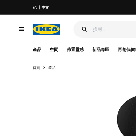
EN
中文
產品
空間
佈置靈感
新品專區
再創低價
首頁
產品