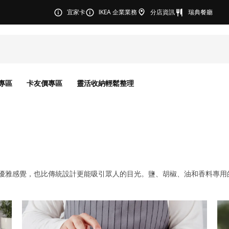
宜家卡
IKEA 企業業務
分店資訊
瑞典餐廳
專區
卡友價專區
靈活收納輕鬆整理
優雅感覺，也比傳統設計更能吸引眾人的目光。鹽、胡椒、油和香料專用