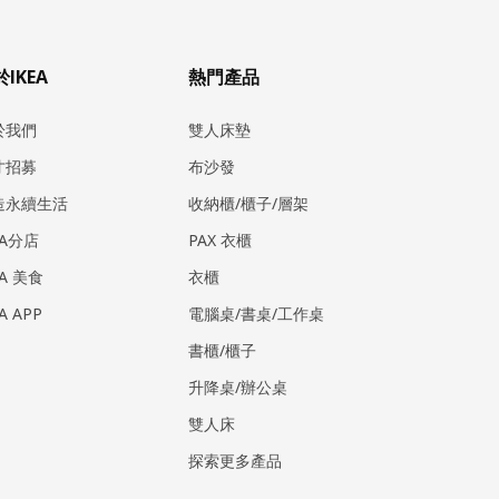
IKEA
熱門產品
於我們
雙人床墊
才招募
布沙發
造永續生活
收納櫃/櫃子/層架
EA分店
PAX 衣櫃
EA 美食
衣櫃
EA APP
電腦桌/書桌/工作桌
書櫃/櫃子
升降桌/辦公桌
雙人床
探索更多產品