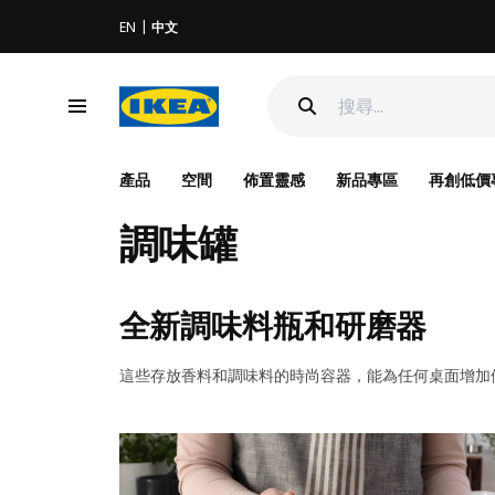
EN
中文
產品
空間
佈置靈感
新品專區
再創低價
調味罐
全
新調味料瓶和研磨器
這些存放香料和調味料的時尚容器，能為任何桌面增加