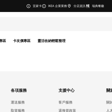
宜家卡
IKEA 企業業務
分店資訊
瑞典餐廳
專區
卡友價專區
靈活收納輕鬆整理
各項服務
支援中心
關於
運送服務
客戶服務
關
取貨服務
退換貨政策
人