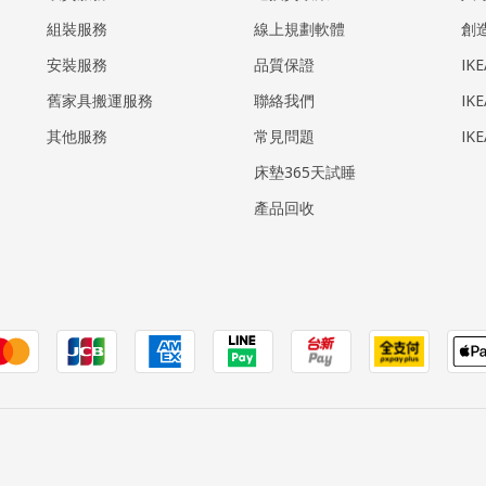
組裝服務
線上規劃軟體
創
安裝服務
品質保證
IK
​舊家具搬運服務
聯絡我們
IK
其他服務
常見問題
IK
床墊365天試睡
產品回收