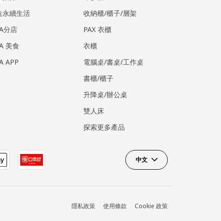
造永續生活
收納櫃/櫃子/層架
EA分店
PAX 衣櫃
EA 美食
衣櫃
EA APP
電腦桌/書桌/工作桌
書櫃/櫃子
升降桌/辦公桌
雙人床
探索更多產品
中文
隱私政策
使用條款
Cookie 政策