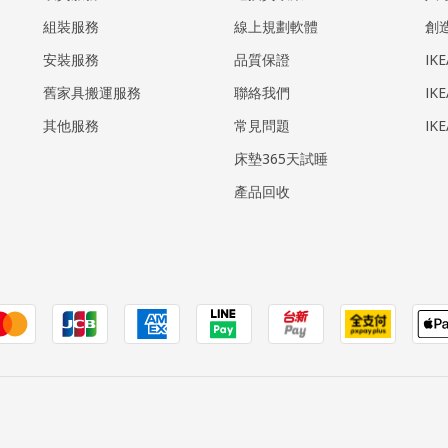
組裝服務
線上規劃軟體
創
安裝服務
品質保證
IK
​舊家具搬運服務
聯絡我們
IK
其他服務
常見問題
IK
床墊365天試睡
產品回收