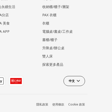
造永續生活
收納櫃/櫃子/層架
EA分店
PAX 衣櫃
EA 美食
衣櫃
EA APP
電腦桌/書桌/工作桌
書櫃/櫃子
升降桌/辦公桌
雙人床
探索更多產品
中文
隱私政策
使用條款
Cookie 政策