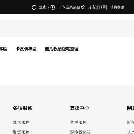
宜家卡
IKEA 企業業務
分店資訊
瑞典餐廳
專區
卡友價專區
靈活收納輕鬆整理
各項服務
支援中心
關於
運送服務
客戶服務
關
取貨服務
退換貨政策
人