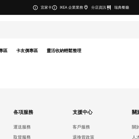
宜家卡
IKEA 企業業務
分店資訊
瑞典餐廳
專區
卡友價專區
靈活收納輕鬆整理
各項服務
支援中心
關於
運送服務
客戶服務
關
取貨服務
退換貨政策
人