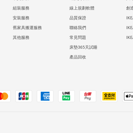
組裝服務
線上規劃軟體
創
安裝服務
品質保證
IK
​舊家具搬運服務
聯絡我們
IK
其他服務
常見問題
IK
床墊365天試睡
產品回收