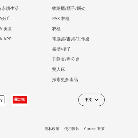
造永續生活
收納櫃/櫃子/層架
EA分店
PAX 衣櫃
EA 美食
衣櫃
EA APP
電腦桌/書桌/工作桌
書櫃/櫃子
升降桌/辦公桌
雙人床
探索更多產品
中文
隱私政策
使用條款
Cookie 政策