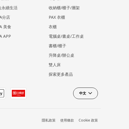
造永續生活
收納櫃/櫃子/層架
EA分店
PAX 衣櫃
EA 美食
衣櫃
EA APP
電腦桌/書桌/工作桌
書櫃/櫃子
升降桌/辦公桌
雙人床
探索更多產品
中文
隱私政策
使用條款
Cookie 政策