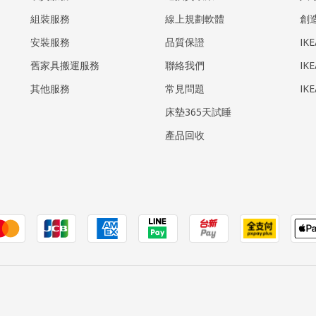
組裝服務
線上規劃軟體
創
安裝服務
品質保證
IK
​舊家具搬運服務
聯絡我們
IK
其他服務
常見問題
IK
床墊365天試睡
產品回收