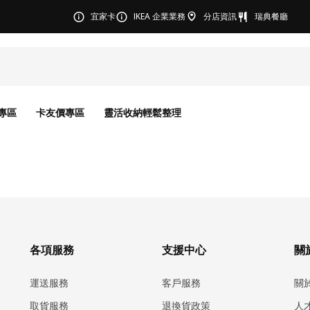
宜家卡
IKEA 企業業務
分店資訊
瑞典餐廳
專區
卡友價專區
靈活收納輕鬆整理
各項服務
支援中心
關於
運送服務
客戶服務
關
取貨服務
退換貨政策
人