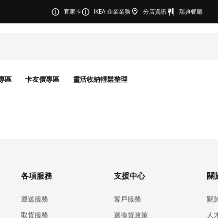
宜家卡
IKEA 企業業務
分店資訊
瑞典餐廳
專區
卡友價專區
靈活收納輕鬆整理
各項服務
支援中心
關於
運送服務
客戶服務
關
取貨服務
退換貨政策
人