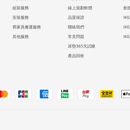
組裝服務
線上規劃軟體
創
安裝服務
品質保證
IK
​舊家具搬運服務
聯絡我們
IK
其他服務
常見問題
IK
床墊365天試睡
產品回收