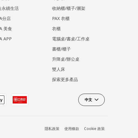
造永續生活
收納櫃/櫃子/層架
EA分店
PAX 衣櫃
EA 美食
衣櫃
EA APP
電腦桌/書桌/工作桌
書櫃/櫃子
升降桌/辦公桌
雙人床
探索更多產品
中文
隱私政策
使用條款
Cookie 政策