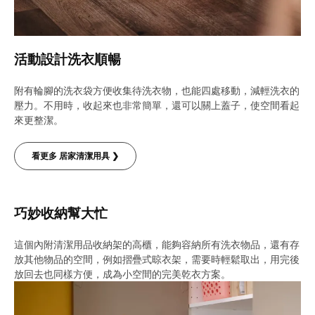
活動設計洗衣順暢
附有輪腳的洗衣袋方便收集待洗衣物，也能四處移動，減輕洗衣的
壓力。不用時，收起來也非常簡單，還可以關上蓋子，使空間看起
來更整潔。
看更多 居家清潔用具 ❯
巧妙收納幫大忙
這個內附清潔用品收納架的高櫃，能夠容納所有洗衣物品，還有存
放其他物品的空間，例如摺疊式晾衣架，需要時輕鬆取出，用完後
放回去也同樣方便，成為小空間的完美乾衣方案。