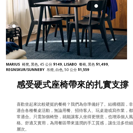
MARIUS
椅凳, 黑色, 45 公分
$
149
,
LISABO
餐椅, 黑色
$
1,499
,
REGNSKUR/SUNNEBY
吊燈, 白色, 50 公分
$
1,559
感受硬式座椅帶來的扎實支撐
喜歡坐起來比較硬挺的餐椅？我們為你準備好了。結構穩固，非
適合各種餐桌活動，無論用餐、招待客人、玩桌遊或寫作業，都
常適合。只需加個椅墊，就能讓客人坐得更愜意，也增添個人風
格。舒適又實用，為用餐區帶來溫潤的手工質感，讓生活多些細
層次。