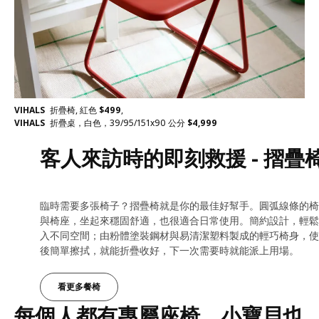
VIHALS
折疊椅, 紅色
$
499
,
VIHALS
折疊桌，白色，39/95/151x90 公分
$
4,999
客人來訪時的即刻救援 - 摺疊
臨時需要多張椅子？摺疊椅就是你的最佳好幫手。圓弧線條的椅
與椅座，坐起來穩固舒適，也很適合日常使用。簡約設計，輕鬆
入不同空間；由粉體塗裝鋼材與易清潔塑料製成的輕巧椅身，使
後簡單擦拭，就能折疊收好，下一次需要時就能派上用場。
看更多餐椅
每個人都有專屬座椅，小寶貝也